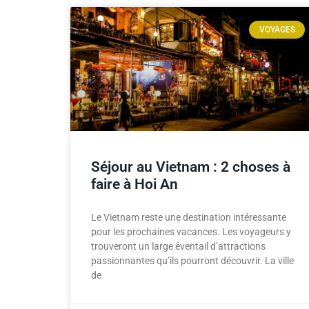
VOYAGES
Séjour au Vietnam : 2 choses à
faire à Hoi An
Le Vietnam reste une destination intéressante
pour les prochaines vacances. Les voyageurs y
trouveront un large éventail d’attractions
passionnantes qu’ils pourront découvrir. La ville
de