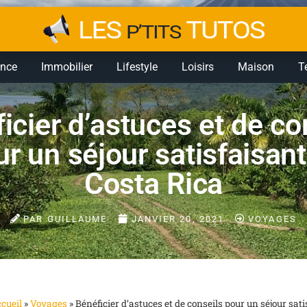
ance
Immobilier
Lifestyle
Loisirs
Maison
T
icier d’astuces et de co
r un séjour satisfaisant
Costa Rica
PAR
GUILLAUME
JANVIER 20, 2021
VOYAGES
cueil
»
Voyages
»
Bénéficier d’astuces et de conseils pour un séjour sat