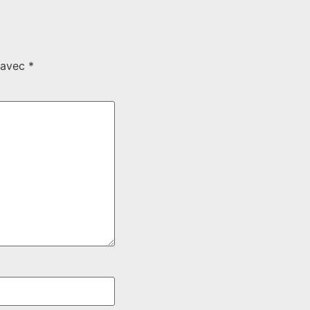
s avec
*