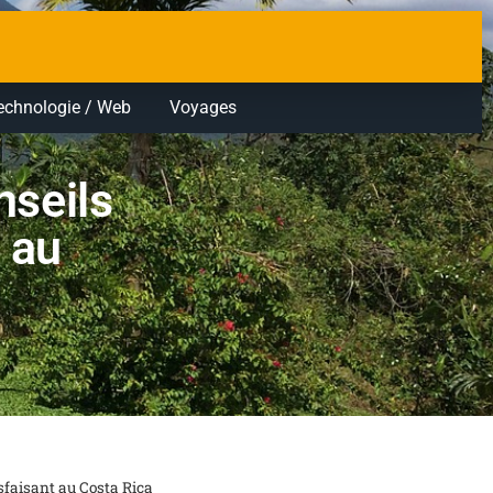
echnologie / Web
Voyages
nseils
 au
isfaisant au Costa Rica