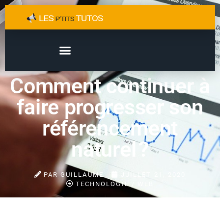
Comment continuer à
faire progresser son
référencement
naturel ?
PAR
GUILLAUME
JUILLET 21, 2020
TECHNOLOGIE / WEB