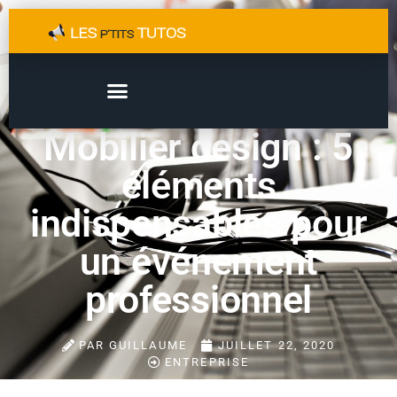
Mobilier design : 5
éléments
indispensables pour
un événement
professionnel
PAR
GUILLAUME
JUILLET 22, 2020
ENTREPRISE