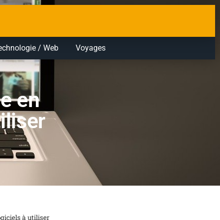
echnologie / Web
Voyages
be en
iliser
iciels à utiliser