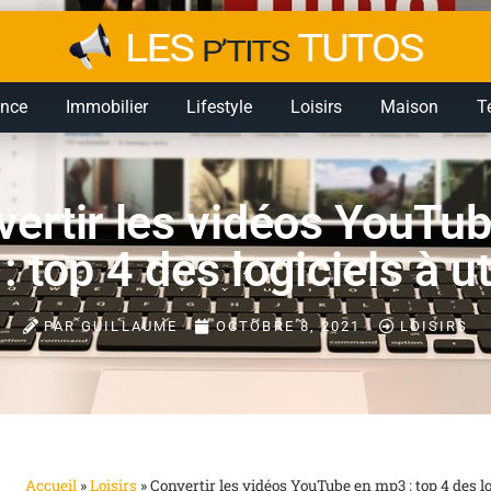
ance
Immobilier
Lifestyle
Loisirs
Maison
T
ertir les vidéos YouTu
 top 4 des logiciels à ut
PAR
GUILLAUME
OCTOBRE 8, 2021
LOISIRS
Accueil
»
Loisirs
»
Convertir les vidéos YouTube en mp3 : top 4 des log