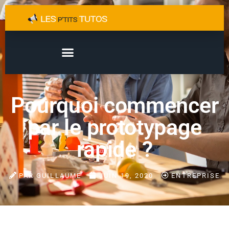
Pourquoi commencer
par le prototypage
rapide ?
PAR
GUILLAUME
JUIN 19, 2020
ENTREPRISE