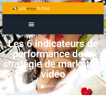
Les 6 indicateurs de
performance de la
stratégie de marketing
vidéo
PAR
GUILLAUME
AOÛT 20, 2020
ENTREPRISE