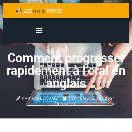
Comment progresser
rapidement à l’oral en
anglais
PAR
GUILLAUME
SEPTEMBRE 16, 2021
DIVERS