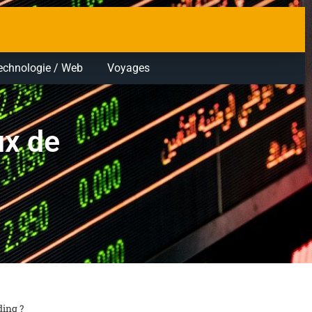
echnologie / Web
Voyages
ux de
ding ?