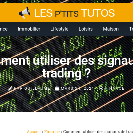
ance
Immobilier
Lifestyle
Loisirs
Maison
T
ent utiliser des signa
trading ?
PAR
GUILLAUME
MARS 24, 2021
FINANCE
Accueil
»
Finance
»
Comment utiliser des signaux de tra