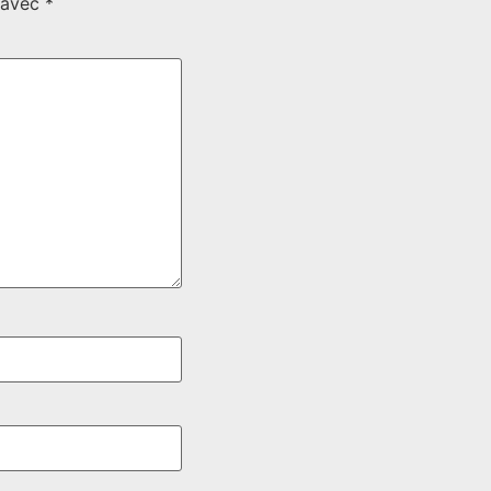
s avec
*