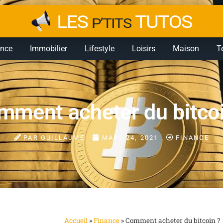
ance
Immobilier
Lifestyle
Loisirs
Maison
T
mment acheter du bitcoi
PAR
GUILLAUME
MARS 24, 2021
FINANCE
Accueil
»
Finance
»
Comment acheter du bitcoin ?