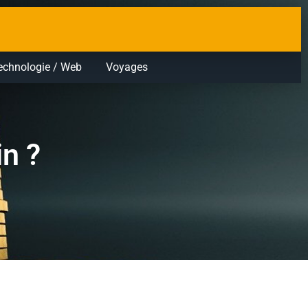
echnologie / Web
Voyages
n ?